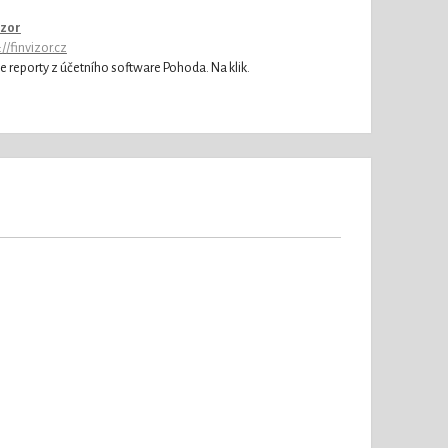
izor
://finvizor.cz
e reporty z účetního software Pohoda. Na klik.