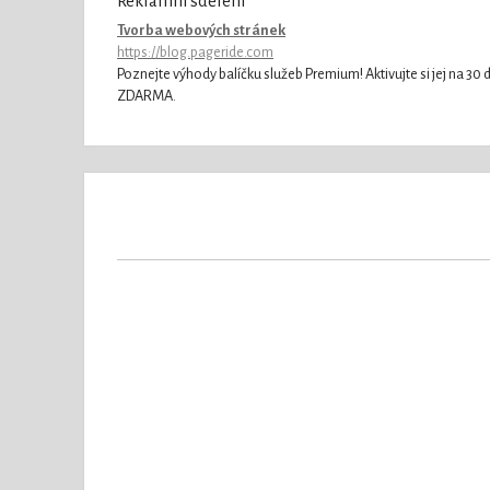
Reklamní sdělení
Tvorba webových stránek
https://blog.pageride.com
Poznejte výhody balíčku služeb Premium! Aktivujte si jej na 30 
ZDARMA.