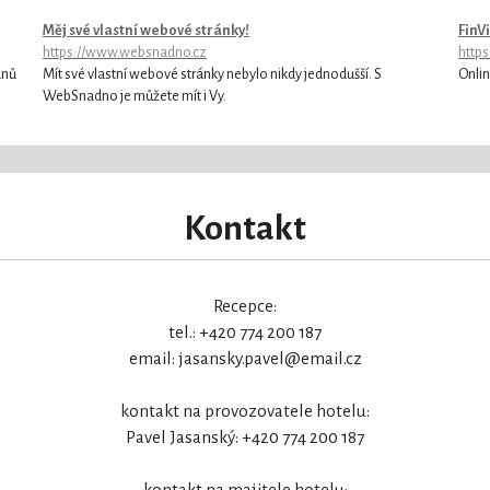
Měj své vlastní webové stránky!
FinV
https://www.websnadno.cz
https
dnů
Mít své vlastní webové stránky nebylo nikdy jednodušší. S
Onlin
WebSnadno je můžete mít i Vy.
Kontakt
Recepce:
tel.: +420 774 200 187
email: jasansky.pavel@email.cz
kontakt na provozovatele hotelu:
Pavel Jasanský: +420 774 200 187
kontakt na majitele hotelu: