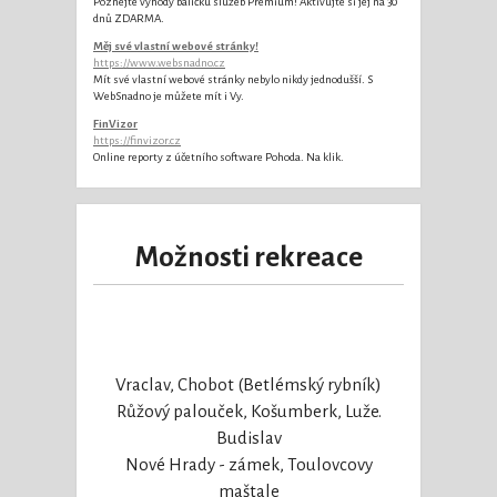
Poznejte výhody balíčku služeb Premium! Aktivujte si jej na 30
dnů ZDARMA.
Měj své vlastní webové stránky!
https://www.websnadno.cz
Mít své vlastní webové stránky nebylo nikdy jednodušší. S
WebSnadno je můžete mít i Vy.
FinVizor
https://finvizor.cz
Online reporty z účetního software Pohoda. Na klik.
Možnosti rekreace
Vraclav, Chobot (Betlémský rybník)
Růžový palouček, Košumberk, Luže.
Budislav
Nové Hrady - zámek, Toulovcovy
maštale