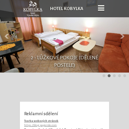
HOTEL KOBYLKA
2 - LŮŽKOVÉ POKOJE (DĚLENÉ
POSTELE)
Reklamní sdělení
Tvorba webových stránek
https://blog.pageride.com