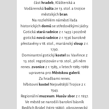
část
hradeb
, Klášterská a
Vodárenská
bašta
ze 13. stol. a trojice
městských
bran
.
Na rozlehlém náměstí řada
historických
domů
se středověkými jádry.
Gotická
stará
radnice
z r. 1433 i pozdně
gotická
nová
radnice
z r. 1536 barokně
přestavěny v 18. stol., mariánský
sloup
z r.
1730.
Dominantní gotický
kostel
sv. Vavřince z
13. stol. regotizován v 19. stol., při něm
renes.
zvonice
z r. 1585, v letech 1985-1989
upravena pro
Městskou galerii
.
Za hradbami renes.
hřbitovní
kostel
Nejsvětější Trojice z r.
1543.
Regionální
muzeum
.
Husův sbor
z r. 1937.
Ve městě se narodili barokní básník
Bedřich Bridel (1619-1680), obrozenecký