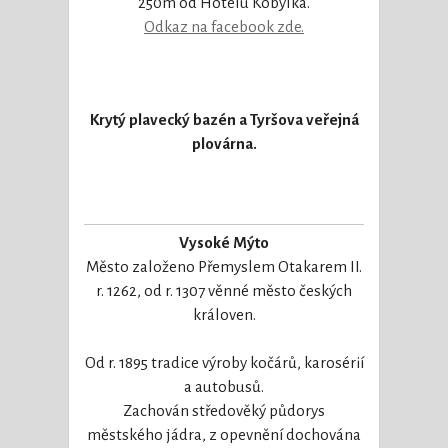
250m od Hotelu Kobylka.
Odkaz na facebook zde.
Krytý plavecký bazén a Tyršova veřejná
plovárna.
Vysoké Mýto
Město založeno Přemyslem Otakarem II.
r. 1262, od r. 1307 věnné město českých
královen.
Od r. 1895 tradice výroby kočárů, karosérií
a autobusů.
Zachován středověký půdorys
městského jádra, z opevnění dochována