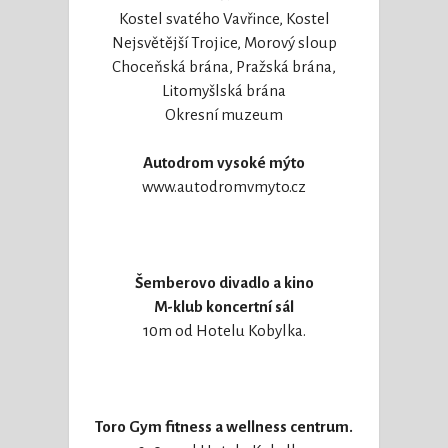
Kostel svatého Vavřince, Kostel
Nejsvětější Trojice, Morový sloup
Choceňská brána, Pražská brána,
Litomyšlská brána
Okresní muzeum
Autodrom vysoké mýto
www.autodromvmyto.cz
Šemberovo divadlo a kino
M-klub koncertní sál
10m od Hotelu Kobylka.
Toro Gym fitness a wellness centrum.