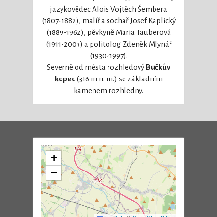
jazykovědec Alois Vojtěch Šembera
(1807-1882), malíř a sochař Josef Kaplický
(1889-1962), pěvkyně Maria Tauberová
(1911-2003) a politolog Zdeněk Mlynář
(1930-1997).
Severně od města rozhledový
Bučkův
kopec
(316 m n. m.) se základním
kamenem rozhledny.